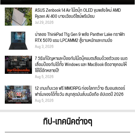
ASUS Zenbook 14 Air โน้ตบุ๊ก OLED ขุมพลังใหม่ AMD
Ryzen AI 400 บางเฉียบดีไซน์พรีเมียม
Jul 29, 2026
น่าลอง ThinkPad T1g Gen 9 พลัง Panther Lake กราฟิก
RTX 5070 แรม LPCAMM2 สู้งานหนักและเกมมิ่ง
Aug 3, 2026
7 วิธีแก้ปัญหาและป้องกันโน๊ตบุ๊คแบตเสื่อมด้วยตัวเอง แบต
เสื่อมป้องกันได้ทั้ง Windows และ MacBook ยืดอายุคอมให้
ใช้ได้อีกหลายปี!
Aug 5, 2026
12 เกมเก็บเวล ฟรี MMORPG ท่องโลกกว้าง ตีมอนสเตอร์
ฟาร์มของได้ทั้งวัน สนุกสุดมันส์บนมือถือ อัปเดตปี 2026
Aug 5, 2026
ทิป-เทคนิคต่างๆ