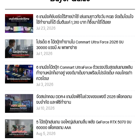
6 เกมมิ่งคีย์บอร์ดไร้สายน่าใช้ เล่นเกมยาวทั้งวัน RGB จัดเต็มโดนใจ
ใช้ทำงานก็ได้ เริ่มต้นแค่ 1,310 บาท ก็ซื้อมาใช้ได้เลย!
Jul 23, 2026
โปรเด็ด 6 โน้ตบุ๊กทำงานใน Commart Ultra Force 2026 งบ
30000 แรงมี AI พกพาง่าย
Jul 1, 2026
6 เกมมิ่งโน้ตบุ๊ก Commart UltraForce ตัวแรงปรับสุดเล่นเกมเพลิน
ทำงานหนักก็เอาอยู่ ของดีมาเต็มงานพร้อมโปรจัดเต็ม! คอมใครเก่า
ควรโดน!
Jul 3, 2026
จัดสเปกคอม DDR4 เกมมิ่งพีซีในช่วงของแพงปี 2026 เพื่อคอเกม
งบจำกัด และพีซีทำงาน
Jul 10, 2026
5 โน้ตบุ๊กเล่นเกม จอใหญ่เล่นเกมลื่น พลัง GeForce RTX 5070 งบ
60000 เพื่อคอเกม AAA
Aug 5, 2026