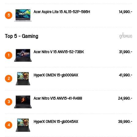
Acer Aspire Lite 15 AL15-52P-586H
14,990.-
5
Top 5 - Gaming
ดูทั้งหมด
Acer Nitro V 15 ANV15-52-73BK
31,990.-
1
HyperX OMEN 15-gb0009AX
41,990.-
2
Acer Nitro V15 ANV15-41-R488
24,990.-
3
HyperX OMEN 15-gb0045AX
39,990.-
4