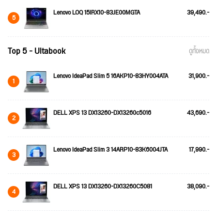
Lenovo LOQ 15IRX10-83JE00MGTA
39,490.-
5
Top 5 - Ultabook
ดูทั้งหมด
Lenovo IdeaPad Slim 5 16AKP10-83HY004ATA
31,900.-
1
DELL XPS 13 DX13260-DX13260c5016
43,690.-
2
Lenovo IdeaPad Slim 3 14ARP10-83K6004JTA
17,990.-
3
DELL XPS 13 DX13260-DX13260C5081
38,090.-
4