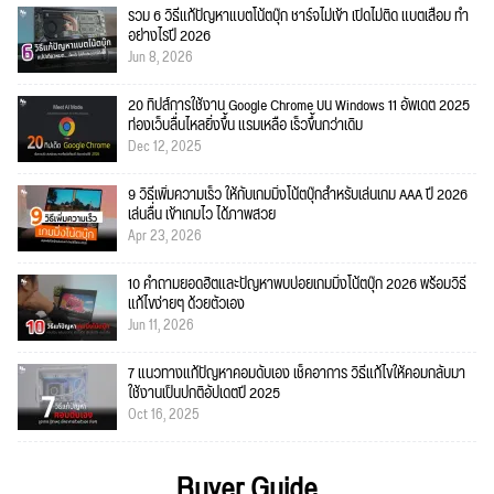
รวม 6 วิธีแก้ปัญหาแบตโน้ตบุ๊ก ชาร์จไม่เข้า เปิดไม่ติด แบตเสื่อม ทำ
อย่างไรปี 2026
Jun 8, 2026
20 ทิปส์การใช้งาน Google Chrome บน Windows 11 อัพเดต 2025
ท่องเว็บลื่นไหลยิ่งขึ้น แรมเหลือ เร็วขึ้นกว่าเดิม
Dec 12, 2025
9 วิธีเพิ่มความเร็ว ให้กับเกมมิ่งโน้ตบุ๊กสำหรับเล่นเกม AAA ปี 2026
เล่นลื่น เข้าเกมไว ได้ภาพสวย
Apr 23, 2026
10 คำถามยอดฮิตและปัญหาพบบ่อยเกมมิ่งโน้ตบุ๊ก 2026 พร้อมวิธี
แก้ไขง่ายๆ ด้วยตัวเอง
Jun 11, 2026
7 แนวทางแก้ปัญหาคอมดับเอง เช็คอาการ วิธีแก้ไขให้คอมกลับมา
ใช้งานเป็นปกติอัปเดตปี 2025
Oct 16, 2025
Buyer Guide