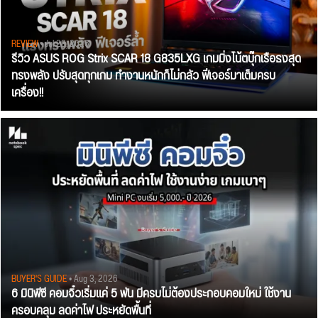
REVIEW
• Jul 28, 2026
รีวิว ASUS ROG Strix SCAR 18 G835LXG เกมมิ่งโน้ตบุ๊กเรือธงสุด
ทรงพลัง ปรับสุดทุกเกม ทำงานหนักก็ไม่กลัว ฟีเจอร์มาเต็มครบ
เครื่อง!!
BUYER'S GUIDE
• Aug 3, 2026
6 มินิพีซี คอมจิ๋วเริ่มแค่ 5 พัน มีครบไม่ต้องประกอบคอมใหม่ ใช้งาน
ครอบคลุม ลดค่าไฟ ประหยัดพื้นที่