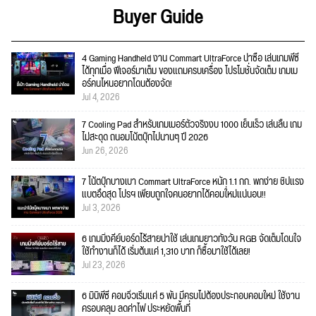
Buyer Guide
4 Gaming Handheld งาน Commart UltraForce น่าซื้อ เล่นเกมพีซี
ได้ทุกเมื่อ ฟีเจอร์มาเต็ม ของแถมครบเครื่อง โปรโมชั่นจัดเต็ม เกมเม
อร์คนไหนอยากโดนต้องจัด!
Jul 4, 2026
7 Cooling Pad สำหรับเกมเมอร์ตัวจริงงบ 1000 เย็นเร็ว เล่นลื่น เกม
ไม่สะดุด ถนอมโน้ตบุ๊กไปนานๆ ปี 2026
Jun 26, 2026
7 โน้ตบุ๊กบางเบา Commart UltraForce หนัก 1.1 กก. พกง่าย ชิปแรง
แบตอึดสุด โปรฯ เพียบถูกใจคนอยากได้คอมใ่หม่แน่นอน!!
Jul 3, 2026
6 เกมมิ่งคีย์บอร์ดไร้สายน่าใช้ เล่นเกมยาวทั้งวัน RGB จัดเต็มโดนใจ
ใช้ทำงานก็ได้ เริ่มต้นแค่ 1,310 บาท ก็ซื้อมาใช้ได้เลย!
Jul 23, 2026
6 มินิพีซี คอมจิ๋วเริ่มแค่ 5 พัน มีครบไม่ต้องประกอบคอมใหม่ ใช้งาน
ครอบคลุม ลดค่าไฟ ประหยัดพื้นที่