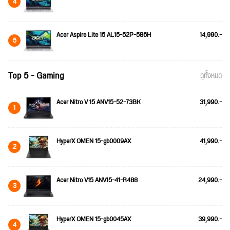
4
Acer Aspire Lite 15 AL15-52P-586H
14,990.-
5
Top 5 - Gaming
ดูทั้งหมด
Acer Nitro V 15 ANV15-52-73BK
31,990.-
1
HyperX OMEN 15-gb0009AX
41,990.-
2
Acer Nitro V15 ANV15-41-R488
24,990.-
3
HyperX OMEN 15-gb0045AX
39,990.-
4