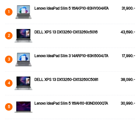
Lenovo IdeaPad Slim 5 16AKP10-83HY004ATA
31,900.-
1
DELL XPS 13 DX13260-DX13260c5016
43,690.-
2
Lenovo IdeaPad Slim 3 14ARP10-83K6004JTA
17,990.-
3
DELL XPS 13 DX13260-DX13260C5081
38,090.-
4
Lenovo IdeaPad Slim 5 16IAH10-83ND000QTA
30,990.-
5