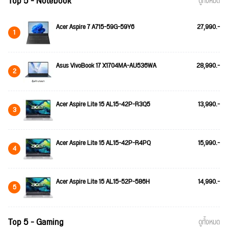
Top 5 - Notebook
ดูทั้งหมด
Acer Aspire 7 A715-59G-59Y6
27,990.-
1
Asus VivoBook 17 X1704MA-AU536WA
28,990.-
2
Acer Aspire Lite 15 AL15-42P-R3Q5
13,990.-
3
Acer Aspire Lite 15 AL15-42P-R4PQ
15,990.-
4
Acer Aspire Lite 15 AL15-52P-586H
14,990.-
5
Top 5 - Gaming
ดูทั้งหมด