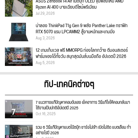
ASUS Zenbook 14 Air โน้ตบุ๊ก OLED ขุมพลังใหม่ AMD
Ryzen AI 400 บางเฉียบดีไซน์พรีเมียม
Jul 29, 2026
น่าลอง ThinkPad T1g Gen 9 พลัง Panther Lake กราฟิก
RTX 5070 แรม LPCAMM2 สู้งานหนักและเกมมิ่ง
Aug 3, 2026
12 เกมเก็บเวล ฟรี MMORPG ท่องโลกกว้าง ตีมอนสเตอร์
ฟาร์มของได้ทั้งวัน สนุกสุดมันส์บนมือถือ อัปเดตปี 2026
Aug 5, 2026
ทิป-เทคนิคต่างๆ
7 แนวทางแก้ปัญหาคอมดับเอง เช็คอาการ วิธีแก้ไขให้คอมกลับมา
ใช้งานเป็นปกติอัปเดตปี 2025
Oct 16, 2025
รวม 6 วิธีแก้ปัญหาแบตโน้ตบุ๊ก ชาร์จไม่เข้า เปิดไม่ติด แบตเสื่อม ทำ
อย่างไรปี 2026