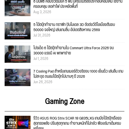
6 มินิพีซี คอมจิ๋วเริ่มแค่ 5 พัน มีครบไม่ต้องประกอบคอมใหม่ ใช้งาน
ครอบคลุม ลดค่าไฟ ประหยัดพื้นที่
Aug 3, 2026
5 โน้ตบุ๊กทำงาน กราฟิก ปั้นโมเดล 3D ตัดต่อวีดีโอเบื้องต้นงบ
50000 จอใหญ่ เล่นเกมลื่น อัปเดตสิงหาคม 2569
Jul 31, 2026
โปรเด็ด 6 โน้ตบุ๊กทำงานใน Commart Ultra Force 2026 งบ
30000 แรงมี AI พกพาง่าย
Jul 1, 2026
7 Cooling Pad สำหรับเกมเมอร์ตัวจริงงบ 1000 เย็นเร็ว เล่นลื่น เกม
ไม่สะดุด ถนอมโน้ตบุ๊กไปนานๆ ปี 2026
Jun 26, 2026
Gaming Zone
รีวิว ASUS ROG Strix SCAR 18 G835LXG เกมมิ่งโน้ตบุ๊กเรือธง
สุดทรงพลัง ปรับสุดทุกเกม ทำงานหนักก็ไม่กลัว ฟีเจอร์มาเต็มครบ
เครื่อง!!