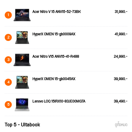
Acer Nitro V 15 ANV15-52-73BK
31,990.-
1
HyperX OMEN 15-gb0009AX
41,990.-
2
Acer Nitro V15 ANV15-41-R488
24,990.-
3
HyperX OMEN 15-gb0045AX
39,990.-
4
Lenovo LOQ 15IRX10-83JE00MGTA
39,490.-
5
Top 5 - Ultabook
ดูทั้งหมด