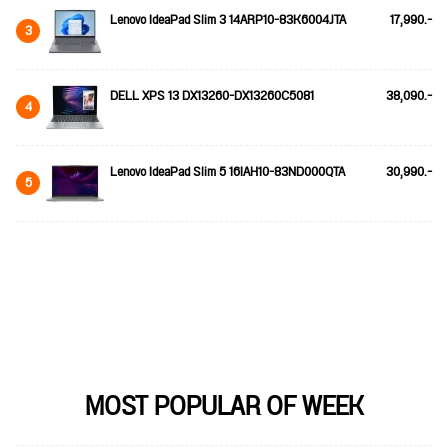
Lenovo IdeaPad Slim 3 14ARP10-83K6004JTA
17,990.-
3
DELL XPS 13 DX13260-DX13260C5081
38,090.-
4
Lenovo IdeaPad Slim 5 16IAH10-83ND000QTA
30,990.-
5
MOST POPULAR OF WEEK