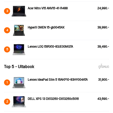
Acer Nitro V15 ANV15-41-R488
24,990.-
3
HyperX OMEN 15-gb0045AX
39,990.-
4
Lenovo LOQ 15IRX10-83JE00MGTA
39,490.-
5
Top 5 - Ultabook
ดูทั้งหมด
Lenovo IdeaPad Slim 5 16AKP10-83HY004ATA
31,900.-
1
DELL XPS 13 DX13260-DX13260c5016
43,690.-
2