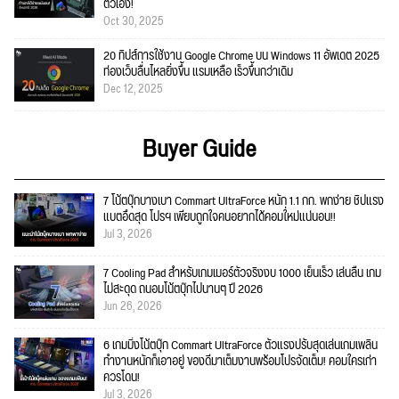
ตัวเอง!
Oct 30, 2025
20 ทิปส์การใช้งาน Google Chrome บน Windows 11 อัพเดต 2025
ท่องเว็บลื่นไหลยิ่งขึ้น แรมเหลือ เร็วขึ้นกว่าเดิม
Dec 12, 2025
Buyer Guide
7 โน้ตบุ๊กบางเบา Commart UltraForce หนัก 1.1 กก. พกง่าย ชิปแรง
แบตอึดสุด โปรฯ เพียบถูกใจคนอยากได้คอมใ่หม่แน่นอน!!
Jul 3, 2026
7 Cooling Pad สำหรับเกมเมอร์ตัวจริงงบ 1000 เย็นเร็ว เล่นลื่น เกม
ไม่สะดุด ถนอมโน้ตบุ๊กไปนานๆ ปี 2026
Jun 26, 2026
6 เกมมิ่งโน้ตบุ๊ก Commart UltraForce ตัวแรงปรับสุดเล่นเกมเพลิน
ทำงานหนักก็เอาอยู่ ของดีมาเต็มงานพร้อมโปรจัดเต็ม! คอมใครเก่า
ควรโดน!
Jul 3, 2026