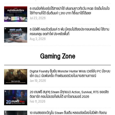
6 เกมมิ่งคีย์บอร์ดไร้สายน่าใช้ เล่นเกมยาวทั้งวัน RGB จัดเต็มโดนใจ
ใช้ทำงานก็ได้ เริ่มต้นแค่ 1,310 บาท ก็ซื้อมาใช้ได้เลย!
Jul 23, 2026
6 มินิพีซี คอมจิ๋วเริ่มแค่ 5 พัน มีครบไม่ต้องประกอบคอมใหม่ ใช้งาน
ครอบคลุม ลดค่าไฟ ประหยัดพื้นที่
Aug 3, 2026
Gaming Zone
Digital Foundry ยืนยัน Monster Hunter Wilds เวอร์ชัน PC มีระบบ
เช็ก DLC นับพันครั้ง ทำเฟรมเรตร่วงในบางสถานการณ์
Jan 19, 2026
20 เกมฟรี สนุกๆ Steam มีทุกแนว Action, Survival, RTS ยอดฮิต
ติดชาร์ท คอมไม่แรงก็เล่นได้ เอาใจเกมเมอร์ 2026
Feb 11, 2026
10 เกมสยองขวัญใน Steam ตื่นเต้น หลอนต่อเนื่องไม่มีพัก ทั้งเกม