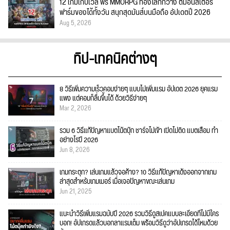
12 เกมเก็บเวล ฟรี MMORPG ท่องโลกกว้าง ตีมอนสเตอร์
ฟาร์มของได้ทั้งวัน สนุกสุดมันส์บนมือถือ อัปเดตปี 2026
Aug 5, 2026
ทิป-เทคนิคต่างๆ
8 วิธีเพิ่มความเร็วคอมง่ายๆ แบบไม่เพิ่มแรม อัปเดต 2026 ยุคแรม
แพง แต่คอมก็ลื่นขึ้นได้ ด้วยวิธีง่ายๆ
Mar 2, 2026
รวม 6 วิธีแก้ปัญหาแบตโน้ตบุ๊ก ชาร์จไม่เข้า เปิดไม่ติด แบตเสื่อม ทำ
อย่างไรปี 2026
Jun 8, 2026
เกมกระตุก? เล่นเกมแล้วจอค้าง? 10 วิธีแก้ปัญหาเด้งออกจากเกม
ล่าสุดสำหรับเกมเมอร์ เมื่อเจอปัญหาขณะเล่นเกม
Jun 21, 2025
แนะนำวิธีเพิ่มแรมฉบับปี 2026 รวมวิธีดูสเปคแบบละเอียดที่ไม่มีใคร
บอก! อัปเกรดแล้วบอกลาแรมเต็ม พร้อมวิธีดูว่าอัปเกรดได้ไหมด้วย