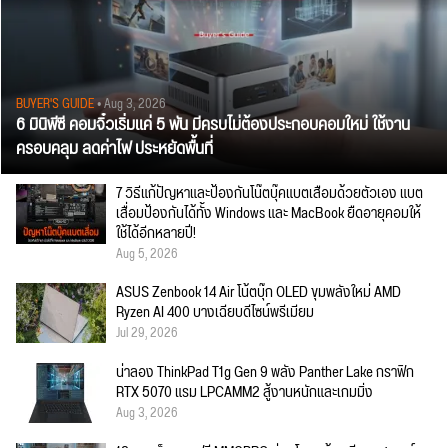
BUYER'S GUIDE
• Aug 3, 2026
6 มินิพีซี คอมจิ๋วเริ่มแค่ 5 พัน มีครบไม่ต้องประกอบคอมใหม่ ใช้งาน
ครอบคลุม ลดค่าไฟ ประหยัดพื้นที่
7 วิธีแก้ปัญหาและป้องกันโน๊ตบุ๊คแบตเสื่อมด้วยตัวเอง แบต
เสื่อมป้องกันได้ทั้ง Windows และ MacBook ยืดอายุคอมให้
ใช้ได้อีกหลายปี!
Aug 5, 2026
ASUS Zenbook 14 Air โน้ตบุ๊ก OLED ขุมพลังใหม่ AMD
Ryzen AI 400 บางเฉียบดีไซน์พรีเมียม
Jul 29, 2026
น่าลอง ThinkPad T1g Gen 9 พลัง Panther Lake กราฟิก
RTX 5070 แรม LPCAMM2 สู้งานหนักและเกมมิ่ง
Aug 3, 2026