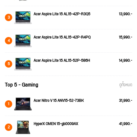
Acer Aspire Lite 15 AL15-42P-R3Q5
13,990.-
3
Acer Aspire Lite 15 AL15-42P-R4PQ
15,990.-
4
Acer Aspire Lite 15 AL15-52P-586H
14,990.-
5
Top 5 - Gaming
ดูทั้งหมด
Acer Nitro V 15 ANV15-52-73BK
31,990.-
1
HyperX OMEN 15-gb0009AX
41,990.-
2