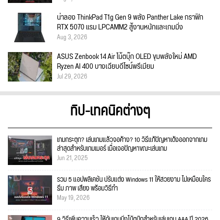
น่าลอง ThinkPad T1g Gen 9 พลัง Panther Lake กราฟิก
RTX 5070 แรม LPCAMM2 สู้งานหนักและเกมมิ่ง
Aug 3, 2026
ASUS Zenbook 14 Air โน้ตบุ๊ก OLED ขุมพลังใหม่ AMD
Ryzen AI 400 บางเฉียบดีไซน์พรีเมียม
Jul 29, 2026
ทิป-เทคนิคต่างๆ
เกมกระตุก? เล่นเกมแล้วจอค้าง? 10 วิธีแก้ปัญหาเด้งออกจากเกม
ล่าสุดสำหรับเกมเมอร์ เมื่อเจอปัญหาขณะเล่นเกม
Jun 21, 2025
รวม 5 แอปพลิเคชัน ปรับแต่ง Windows 11 ให้สวยงาม ไม่เหมือนใคร
ธีม ภาพ เสียง พร้อมวิธีทำ
May 19, 2026
9 วิธีเพิ่มความเร็ว ให้กับเกมมิ่งโน้ตบุ๊กสำหรับเล่นเกม AAA ปี 2026