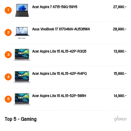
Acer Aspire 7 A715-59G-59Y6
27,990.-
1
Asus VivoBook 17 X1704MA-AU536WA
28,990.-
2
Acer Aspire Lite 15 AL15-42P-R3Q5
13,990.-
3
Acer Aspire Lite 15 AL15-42P-R4PQ
15,990.-
4
Acer Aspire Lite 15 AL15-52P-586H
14,990.-
5
Top 5 - Gaming
ดูทั้งหมด