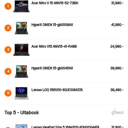
Acer Nitro V 15 ANV15-52-73BK
31,990.-
1
HyperX OMEN 15-gb0009AX
41,990.-
2
Acer Nitro V15 ANV15-41-R488
24,990.-
3
HyperX OMEN 15-gb0045AX
39,990.-
4
Lenovo LOQ 15IRX10-83JE00MGTA
39,490.-
5
Top 5 - Ultabook
ดูทั้งหมด
Lenovo IdeaPad Slim 5 16AKP10-83HY004ATA
31,900.-