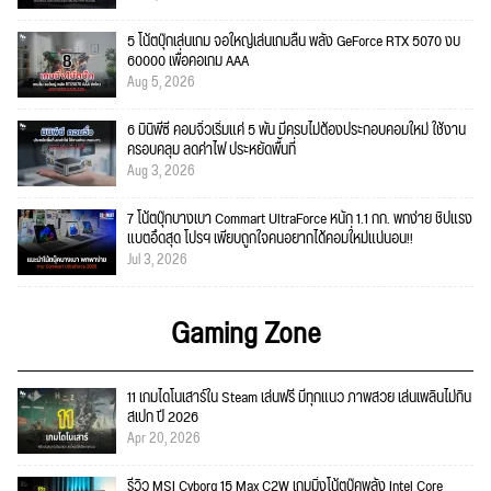
5 โน้ตบุ๊กเล่นเกม จอใหญ่เล่นเกมลื่น พลัง GeForce RTX 5070 งบ
60000 เพื่อคอเกม AAA
Aug 5, 2026
6 มินิพีซี คอมจิ๋วเริ่มแค่ 5 พัน มีครบไม่ต้องประกอบคอมใหม่ ใช้งาน
ครอบคลุม ลดค่าไฟ ประหยัดพื้นที่
Aug 3, 2026
7 โน้ตบุ๊กบางเบา Commart UltraForce หนัก 1.1 กก. พกง่าย ชิปแรง
แบตอึดสุด โปรฯ เพียบถูกใจคนอยากได้คอมใ่หม่แน่นอน!!
Jul 3, 2026
Gaming Zone
11 เกมไดโนเสาร์ใน Steam เล่นฟรี มีทุกแนว ภาพสวย เล่นเพลินไม่กิน
สเปก ปี 2026
Apr 20, 2026
รีวิว MSI Cyborg 15 Max C2W เกมมิ่งโน้ตบุ๊คพลัง Intel Core