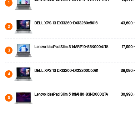
1
DELL XPS 13 DX13260-DX13260c5016
43,690.-
2
Lenovo IdeaPad Slim 3 14ARP10-83K6004JTA
17,990.-
3
DELL XPS 13 DX13260-DX13260C5081
38,090.-
4
Lenovo IdeaPad Slim 5 16IAH10-83ND000QTA
30,990.-
5