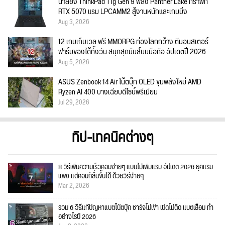
น่าลอง ThinkPad T1g Gen 9 พลัง Panther Lake กราฟิก
RTX 5070 แรม LPCAMM2 สู้งานหนักและเกมมิ่ง
Aug 3, 2026
12 เกมเก็บเวล ฟรี MMORPG ท่องโลกกว้าง ตีมอนสเตอร์
ฟาร์มของได้ทั้งวัน สนุกสุดมันส์บนมือถือ อัปเดตปี 2026
Aug 5, 2026
ASUS Zenbook 14 Air โน้ตบุ๊ก OLED ขุมพลังใหม่ AMD
Ryzen AI 400 บางเฉียบดีไซน์พรีเมียม
Jul 29, 2026
ทิป-เทคนิคต่างๆ
8 วิธีเพิ่มความเร็วคอมง่ายๆ แบบไม่เพิ่มแรม อัปเดต 2026 ยุคแรม
แพง แต่คอมก็ลื่นขึ้นได้ ด้วยวิธีง่ายๆ
Mar 2, 2026
รวม 6 วิธีแก้ปัญหาแบตโน้ตบุ๊ก ชาร์จไม่เข้า เปิดไม่ติด แบตเสื่อม ทำ
อย่างไรปี 2026