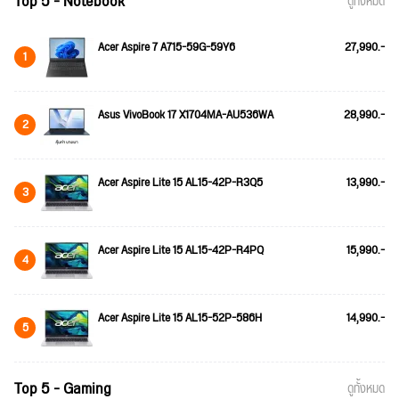
Top 5 - Notebook
ดูทั้งหมด
Acer Aspire 7 A715-59G-59Y6
27,990.-
1
Asus VivoBook 17 X1704MA-AU536WA
28,990.-
2
Acer Aspire Lite 15 AL15-42P-R3Q5
13,990.-
3
Acer Aspire Lite 15 AL15-42P-R4PQ
15,990.-
4
Acer Aspire Lite 15 AL15-52P-586H
14,990.-
5
Top 5 - Gaming
ดูทั้งหมด