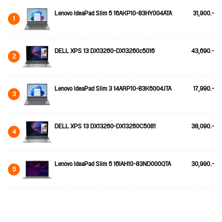
Lenovo IdeaPad Slim 5 16AKP10-83HY004ATA
31,900.-
1
DELL XPS 13 DX13260-DX13260c5016
43,690.-
2
Lenovo IdeaPad Slim 3 14ARP10-83K6004JTA
17,990.-
3
DELL XPS 13 DX13260-DX13260C5081
38,090.-
4
Lenovo IdeaPad Slim 5 16IAH10-83ND000QTA
30,990.-
5