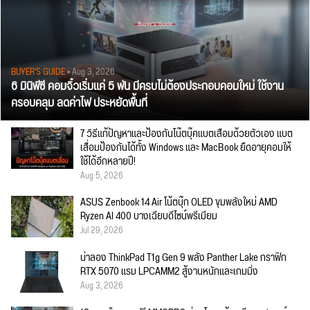
BUYER'S GUIDE
• Aug 3, 2026
6 มินิพีซี คอมจิ๋วเริ่มแค่ 5 พัน มีครบไม่ต้องประกอบคอมใหม่ ใช้งาน
ครอบคลุม ลดค่าไฟ ประหยัดพื้นที่
7 วิธีแก้ปัญหาและป้องกันโน๊ตบุ๊คแบตเสื่อมด้วยตัวเอง แบต
เสื่อมป้องกันได้ทั้ง Windows และ MacBook ยืดอายุคอมให้
ใช้ได้อีกหลายปี!
Aug 5, 2026
ASUS Zenbook 14 Air โน้ตบุ๊ก OLED ขุมพลังใหม่ AMD
Ryzen AI 400 บางเฉียบดีไซน์พรีเมียม
Jul 29, 2026
น่าลอง ThinkPad T1g Gen 9 พลัง Panther Lake กราฟิก
RTX 5070 แรม LPCAMM2 สู้งานหนักและเกมมิ่ง
Aug 3, 2026