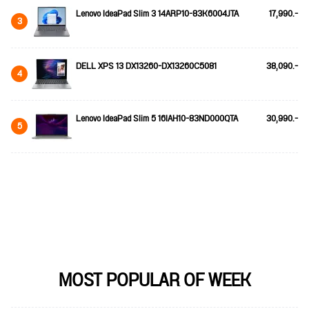
Lenovo IdeaPad Slim 3 14ARP10-83K6004JTA
17,990.-
3
DELL XPS 13 DX13260-DX13260C5081
38,090.-
4
Lenovo IdeaPad Slim 5 16IAH10-83ND000QTA
30,990.-
5
MOST POPULAR OF WEEK