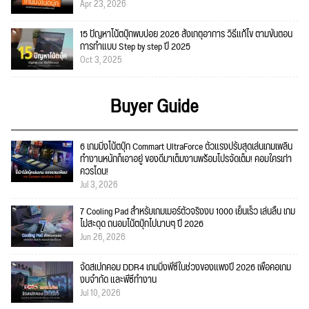
Apr 23, 2026
15 ปัญหาโน้ตบุ๊กพบบ่อย 2026 สังเกตุอาการ วิธีแก้ไข ตามขั้นตอน
การทำแบบ Step by step ปี 2025
Oct 3, 2025
Buyer Guide
6 เกมมิ่งโน้ตบุ๊ก Commart UltraForce ตัวแรงปรับสุดเล่นเกมเพลิน
ทำงานหนักก็เอาอยู่ ของดีมาเต็มงานพร้อมโปรจัดเต็ม! คอมใครเก่า
ควรโดน!
Jul 3, 2026
7 Cooling Pad สำหรับเกมเมอร์ตัวจริงงบ 1000 เย็นเร็ว เล่นลื่น เกม
ไม่สะดุด ถนอมโน้ตบุ๊กไปนานๆ ปี 2026
Jun 26, 2026
จัดสเปกคอม DDR4 เกมมิ่งพีซีในช่วงของแพงปี 2026 เพื่อคอเกม
งบจำกัด และพีซีทำงาน
Jul 10, 2026