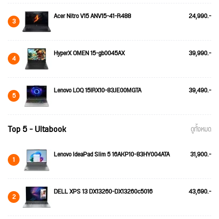
Acer Nitro V15 ANV15-41-R488
24,990.-
3
HyperX OMEN 15-gb0045AX
39,990.-
4
Lenovo LOQ 15IRX10-83JE00MGTA
39,490.-
5
Top 5 - Ultabook
ดูทั้งหมด
Lenovo IdeaPad Slim 5 16AKP10-83HY004ATA
31,900.-
1
DELL XPS 13 DX13260-DX13260c5016
43,690.-
2