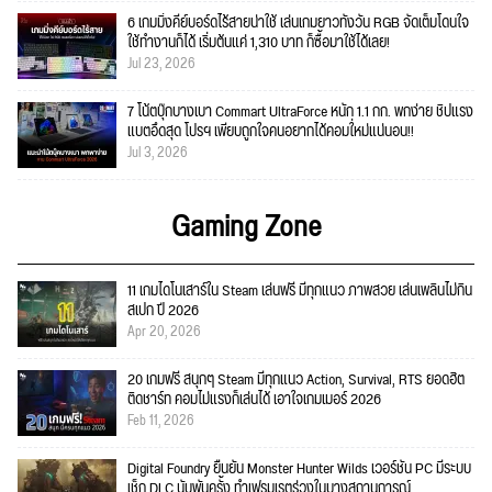
6 เกมมิ่งคีย์บอร์ดไร้สายน่าใช้ เล่นเกมยาวทั้งวัน RGB จัดเต็มโดนใจ
ใช้ทำงานก็ได้ เริ่มต้นแค่ 1,310 บาท ก็ซื้อมาใช้ได้เลย!
Jul 23, 2026
7 โน้ตบุ๊กบางเบา Commart UltraForce หนัก 1.1 กก. พกง่าย ชิปแรง
แบตอึดสุด โปรฯ เพียบถูกใจคนอยากได้คอมใ่หม่แน่นอน!!
Jul 3, 2026
Gaming Zone
11 เกมไดโนเสาร์ใน Steam เล่นฟรี มีทุกแนว ภาพสวย เล่นเพลินไม่กิน
สเปก ปี 2026
Apr 20, 2026
20 เกมฟรี สนุกๆ Steam มีทุกแนว Action, Survival, RTS ยอดฮิต
ติดชาร์ท คอมไม่แรงก็เล่นได้ เอาใจเกมเมอร์ 2026
Feb 11, 2026
Digital Foundry ยืนยัน Monster Hunter Wilds เวอร์ชัน PC มีระบบ
เช็ก DLC นับพันครั้ง ทำเฟรมเรตร่วงในบางสถานการณ์