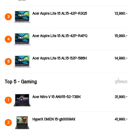
Acer Aspire Lite 15 AL15-42P-R3Q5
13,990.-
3
Acer Aspire Lite 15 AL15-42P-R4PQ
15,990.-
4
Acer Aspire Lite 15 AL15-52P-586H
14,990.-
5
Top 5 - Gaming
ดูทั้งหมด
Acer Nitro V 15 ANV15-52-73BK
31,990.-
1
HyperX OMEN 15-gb0009AX
41,990.-
2