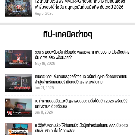
12 เกมเก็บเวล ฟรี MMORPG ท่องโลกกว้าง ตีมอนสเตอร์
ฟาร์มของได้ทั้งวัน สนุกสุดมันส์บนมือถือ อัปเดตปี 2026
Aug 5, 2026
ทิป-เทคนิคต่างๆ
รวม 5 แอปพลิเคชัน ปรับแต่ง Windows 11 ให้สวยงาม ไม่เหมือนใคร
ธีม ภาพ เสียง พร้อมวิธีทำ
May 19, 2026
เกมกระตุก? เล่นเกมแล้วจอค้าง? 10 วิธีแก้ปัญหาเด้งออกจากเกม
ล่าสุดสำหรับเกมเมอร์ เมื่อเจอปัญหาขณะเล่นเกม
Jun 21, 2025
10 คำถามยอดฮิตและปัญหาพบบ่อยเกมมิ่งโน้ตบุ๊ก 2026 พร้อมวิธี
แก้ไขง่ายๆ ด้วยตัวเอง
Jun 11, 2026
9 วิธีเพิ่มความเร็ว ให้กับเกมมิ่งโน้ตบุ๊กสำหรับเล่นเกม AAA ปี 2026
เล่นลื่น เข้าเกมไว ได้ภาพสวย