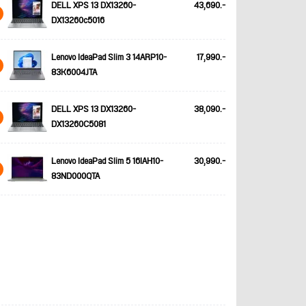
DELL XPS 13 DX13260-
43,690.-
DX13260c5016
Lenovo IdeaPad Slim 3 14ARP10-
17,990.-
83K6004JTA
DELL XPS 13 DX13260-
38,090.-
DX13260C5081
Lenovo IdeaPad Slim 5 16IAH10-
30,990.-
83ND000QTA