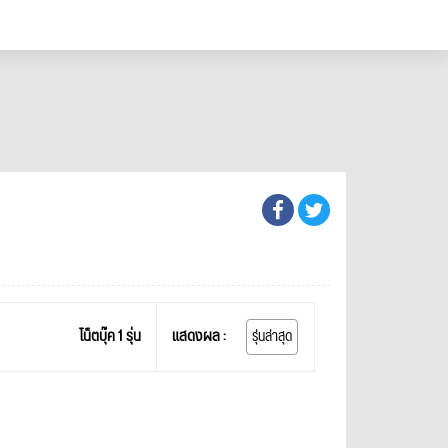
โน็ตบุ๊ค 1 รุ่น
แสดงผล :
รุ่นล่าสุด