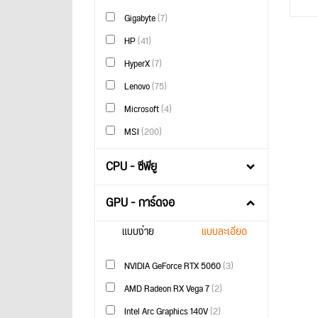
Gigabyte
(7)
HP
(41)
HyperX
(7)
Lenovo
(75)
Microsoft
(4)
MSI
(200)
CPU - ซีพียู
GPU - การ์ดจอ
แบบง่าย
แบบละเอียด
NVIDIA GeForce RTX 5060
(3)
AMD Radeon RX Vega 7
(2)
Intel Arc Graphics 140V
(2)