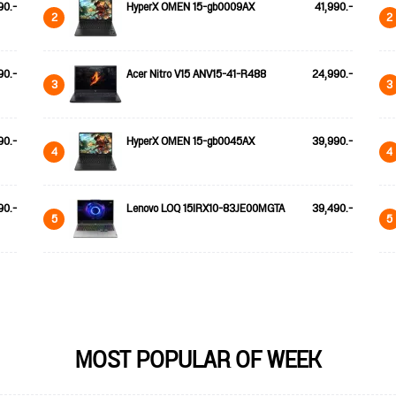
90.-
HyperX OMEN 15-gb0009AX
41,990.-
2
2
90.-
Acer Nitro V15 ANV15-41-R488
24,990.-
3
3
90.-
HyperX OMEN 15-gb0045AX
39,990.-
4
4
90.-
Lenovo LOQ 15IRX10-83JE00MGTA
39,490.-
5
5
MOST POPULAR OF WEEK