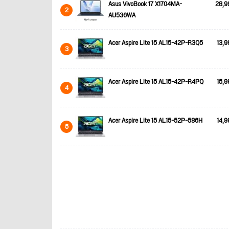
Asus VivoBook 17 X1704MA-
28,9
2
AU536WA
Acer Aspire Lite 15 AL15-42P-R3Q5
13,9
3
Acer Aspire Lite 15 AL15-42P-R4PQ
15,9
4
Acer Aspire Lite 15 AL15-52P-586H
14,9
5