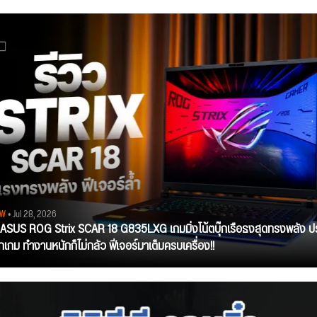
EW
• Jul 28, 2026
ว ASUS ROG Strix SCAR 18 G835LXG เกมมิ่งโน้ตบุ๊กเรือธงสุดทรงพลัง ป
ุกเกม ทำงานหนักก็ไม่กลัว ฟีเจอร์มาเต็มครบเครื่อง!!