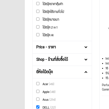
โน๊ตบุ๊คราคาคุ้มค่า
โน๊ตบุ๊คใช้งานทั่วไป
โน๊ตบุ๊คบางเบา
โน๊ตบุ๊ค 2 in 1
โน้ตบุ๊ค AI
Price - ราคา
Shop - ร้านที่สั่งซื้อได้
In
In
16
ยี่ห้อโน็ตบุ๊ค
51
15
Acer
(49)
Perfo
Gami
Apple
(48)
Asus
(214)
DELL
(22)