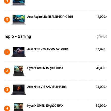
4
Acer Aspire Lite 15 AL15-52P-586H
14,990.-
5
Top 5 - Gaming
ดูทั้งหมด
Acer Nitro V 15 ANV15-52-73BK
31,990.-
1
HyperX OMEN 15-gb0009AX
41,990.-
2
Acer Nitro V15 ANV15-41-R488
24,990.-
3
HyperX OMEN 15-gb0045AX
39,990.-
4