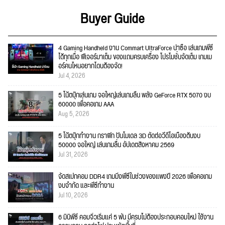
Buyer Guide
4 Gaming Handheld งาน Commart UltraForce น่าซื้อ เล่นเกมพีซี
ได้ทุกเมื่อ ฟีเจอร์มาเต็ม ของแถมครบเครื่อง โปรโมชั่นจัดเต็ม เกมเม
อร์คนไหนอยากโดนต้องจัด!
Jul 4, 2026
5 โน้ตบุ๊กเล่นเกม จอใหญ่เล่นเกมลื่น พลัง GeForce RTX 5070 งบ
60000 เพื่อคอเกม AAA
Aug 5, 2026
5 โน้ตบุ๊กทำงาน กราฟิก ปั้นโมเดล 3D ตัดต่อวีดีโอเบื้องต้นงบ
50000 จอใหญ่ เล่นเกมลื่น อัปเดตสิงหาคม 2569
Jul 31, 2026
จัดสเปกคอม DDR4 เกมมิ่งพีซีในช่วงของแพงปี 2026 เพื่อคอเกม
งบจำกัด และพีซีทำงาน
Jul 10, 2026
6 มินิพีซี คอมจิ๋วเริ่มแค่ 5 พัน มีครบไม่ต้องประกอบคอมใหม่ ใช้งาน