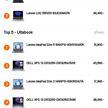
Lenovo LOQ 15IRX10-83JE00MGTA
39,490.-
5
Top 5 - Ultabook
ดูทั้งหมด
Lenovo IdeaPad Slim 5 16AKP10-83HY004ATA
31,900.-
1
DELL XPS 13 DX13260-DX13260c5016
43,690.-
2
Lenovo IdeaPad Slim 3 14ARP10-83K6004JTA
17,990.-
3
DELL XPS 13 DX13260-DX13260C5081
38,090.-
4