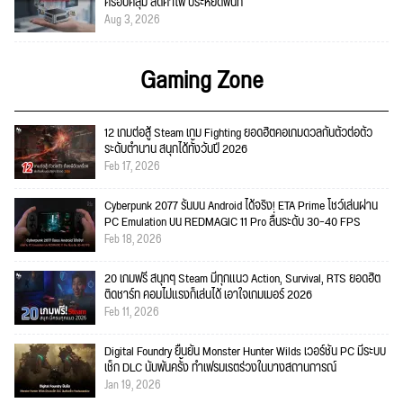
ครอบคลุม ลดค่าไฟ ประหยัดพื้นที่
Aug 3, 2026
Gaming Zone
12 เกมต่อสู้ Steam เกม Fighting ยอดฮิตคอเกมดวลกันตัวต่อตัว
ระดับตำนาน สนุกได้ทั้งวันปี 2026
Feb 17, 2026
Cyberpunk 2077 รันบน Android ได้จริง! ETA Prime โชว์เล่นผ่าน
PC Emulation บน REDMAGIC 11 Pro ลื่นระดับ 30–40 FPS
Feb 18, 2026
20 เกมฟรี สนุกๆ Steam มีทุกแนว Action, Survival, RTS ยอดฮิต
ติดชาร์ท คอมไม่แรงก็เล่นได้ เอาใจเกมเมอร์ 2026
Feb 11, 2026
Digital Foundry ยืนยัน Monster Hunter Wilds เวอร์ชัน PC มีระบบ
เช็ก DLC นับพันครั้ง ทำเฟรมเรตร่วงในบางสถานการณ์
Jan 19, 2026