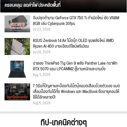
ครอบคลุม ลดค่าไฟ ประหยัดพื้นที่
จีนปลุกตำนาน GeForce GTX 750 Ti กำเนิดใหม่ ยัด VRAM
8GB เล่น Cyberpunk 30fps.
Jul 23, 2026
ASUS Zenbook 14 Air โน้ตบุ๊ก OLED ขุมพลังใหม่ AMD
Ryzen AI 400 บางเฉียบดีไซน์พรีเมียม
Jul 29, 2026
น่าลอง ThinkPad T1g Gen 9 พลัง Panther Lake กราฟิก
RTX 5070 แรม LPCAMM2 สู้งานหนักและเกมมิ่ง
Aug 3, 2026
7 วิธีแก้ปัญหาและป้องกันโน๊ตบุ๊คแบตเสื่อมด้วยตัวเอง แบต
เสื่อมป้องกันได้ทั้ง Windows และ MacBook ยืดอายุคอมให้
ใช้ได้อีกหลายปี!
Aug 5, 2026
ทิป-เทคนิคต่างๆ