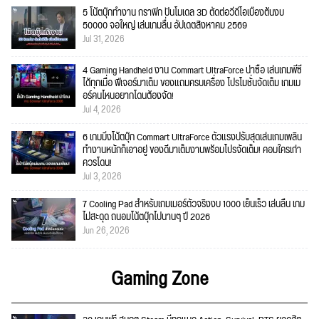
5 โน้ตบุ๊กทำงาน กราฟิก ปั้นโมเดล 3D ตัดต่อวีดีโอเบื้องต้นงบ
50000 จอใหญ่ เล่นเกมลื่น อัปเดตสิงหาคม 2569
Jul 31, 2026
4 Gaming Handheld งาน Commart UltraForce น่าซื้อ เล่นเกมพีซี
ได้ทุกเมื่อ ฟีเจอร์มาเต็ม ของแถมครบเครื่อง โปรโมชั่นจัดเต็ม เกมเม
อร์คนไหนอยากโดนต้องจัด!
Jul 4, 2026
6 เกมมิ่งโน้ตบุ๊ก Commart UltraForce ตัวแรงปรับสุดเล่นเกมเพลิน
ทำงานหนักก็เอาอยู่ ของดีมาเต็มงานพร้อมโปรจัดเต็ม! คอมใครเก่า
ควรโดน!
Jul 3, 2026
7 Cooling Pad สำหรับเกมเมอร์ตัวจริงงบ 1000 เย็นเร็ว เล่นลื่น เกม
ไม่สะดุด ถนอมโน้ตบุ๊กไปนานๆ ปี 2026
Jun 26, 2026
Gaming Zone