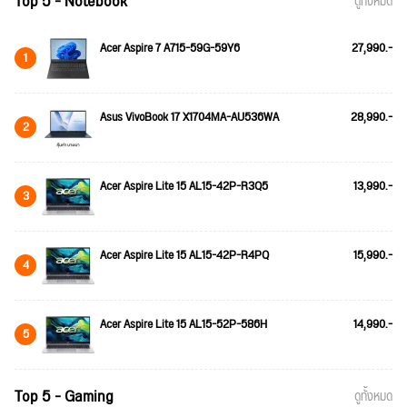
Top 5 - Notebook
ดูทั้งหมด
Acer Aspire 7 A715-59G-59Y6
27,990.-
1
Asus VivoBook 17 X1704MA-AU536WA
28,990.-
2
Acer Aspire Lite 15 AL15-42P-R3Q5
13,990.-
3
Acer Aspire Lite 15 AL15-42P-R4PQ
15,990.-
4
Acer Aspire Lite 15 AL15-52P-586H
14,990.-
5
Top 5 - Gaming
ดูทั้งหมด