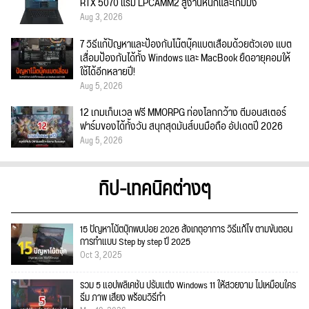
RTX 5070 แรม LPCAMM2 สู้งานหนักและเกมมิ่ง
Aug 3, 2026
7 วิธีแก้ปัญหาและป้องกันโน๊ตบุ๊คแบตเสื่อมด้วยตัวเอง แบต
เสื่อมป้องกันได้ทั้ง Windows และ MacBook ยืดอายุคอมให้
ใช้ได้อีกหลายปี!
Aug 5, 2026
12 เกมเก็บเวล ฟรี MMORPG ท่องโลกกว้าง ตีมอนสเตอร์
ฟาร์มของได้ทั้งวัน สนุกสุดมันส์บนมือถือ อัปเดตปี 2026
Aug 5, 2026
ทิป-เทคนิคต่างๆ
15 ปัญหาโน้ตบุ๊กพบบ่อย 2026 สังเกตุอาการ วิธีแก้ไข ตามขั้นตอน
การทำแบบ Step by step ปี 2025
Oct 3, 2025
รวม 5 แอปพลิเคชัน ปรับแต่ง Windows 11 ให้สวยงาม ไม่เหมือนใคร
ธีม ภาพ เสียง พร้อมวิธีทำ