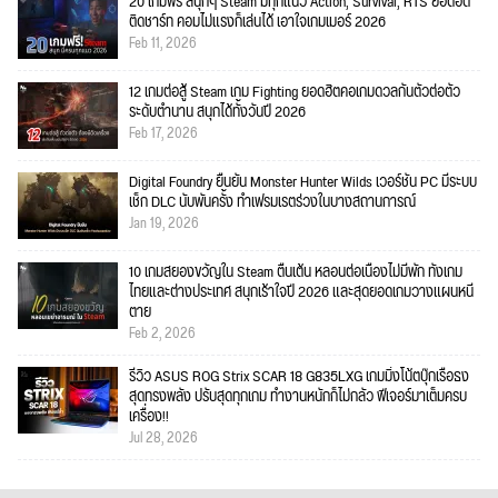
20 เกมฟรี สนุกๆ Steam มีทุกแนว Action, Survival, RTS ยอดฮิต
ติดชาร์ท คอมไม่แรงก็เล่นได้ เอาใจเกมเมอร์ 2026
Feb 11, 2026
12 เกมต่อสู้ Steam เกม Fighting ยอดฮิตคอเกมดวลกันตัวต่อตัว
ระดับตำนาน สนุกได้ทั้งวันปี 2026
Feb 17, 2026
Digital Foundry ยืนยัน Monster Hunter Wilds เวอร์ชัน PC มีระบบ
เช็ก DLC นับพันครั้ง ทำเฟรมเรตร่วงในบางสถานการณ์
Jan 19, 2026
10 เกมสยองขวัญใน Steam ตื่นเต้น หลอนต่อเนื่องไม่มีพัก ทั้งเกม
ไทยและต่างประเทศ สนุกเร้าใจปี 2026 และสุดยอดเกมวางแผนหนี
ตาย
Feb 2, 2026
รีวิว ASUS ROG Strix SCAR 18 G835LXG เกมมิ่งโน้ตบุ๊กเรือธง
สุดทรงพลัง ปรับสุดทุกเกม ทำงานหนักก็ไม่กลัว ฟีเจอร์มาเต็มครบ
เครื่อง!!
Jul 28, 2026