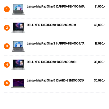
Lenovo IdeaPad Slim 5 16AKP10-83HY004ATA
31,900.-
1
DELL XPS 13 DX13260-DX13260c5016
43,690.-
2
Lenovo IdeaPad Slim 3 14ARP10-83K6004JTA
17,990.-
3
DELL XPS 13 DX13260-DX13260C5081
38,090.-
4
Lenovo IdeaPad Slim 5 16IAH10-83ND000QTA
30,990.-
5