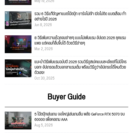
May 19, 2026
รวม 6 วิธีแก้ปัญหาแบตโน้ตบุ๊ก ชาร์จไม่เข้า เปิดไม่ติด แบตเสื่อม ทำ
อย่างไรปี 2026
Jun 8, 2026
8 วิธีเพิ่มความเร็วคอมง่ายๆ แบบไม่เพิ่มแรม อัปเดต 2026 ยุคแรม
แพง แต่คอมก็ลื่นขึ้นได้ ด้วยวิธีง่ายๆ
Mar 2, 2026
แนะนำวิธีเพิ่มแรมฉบับปี 2026 รวมวิธีดูสเปคแบบละเอียดที่ไม่มีใคร
บอก! อัปเกรดแล้วบอกลาแรมเต็ม พร้อมวิธีดูว่าอัปเกรดได้ไหมด้วย
ตัวเอง!
Oct 30, 2025
Buyer Guide
5 โน้ตบุ๊กเล่นเกม จอใหญ่เล่นเกมลื่น พลัง GeForce RTX 5070 งบ
60000 เพื่อคอเกม AAA
Aug 5, 2026