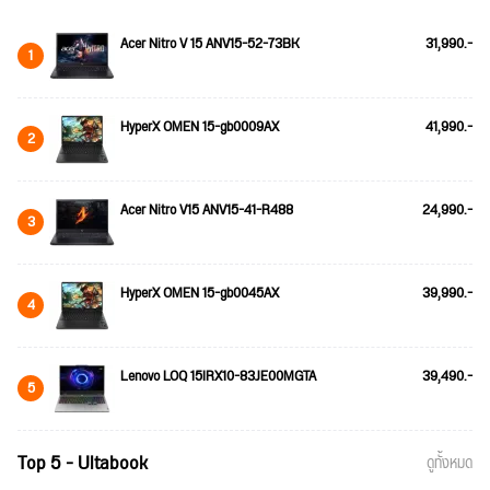
Acer Nitro V 15 ANV15-52-73BK
31,990.-
1
HyperX OMEN 15-gb0009AX
41,990.-
2
Acer Nitro V15 ANV15-41-R488
24,990.-
3
HyperX OMEN 15-gb0045AX
39,990.-
4
Lenovo LOQ 15IRX10-83JE00MGTA
39,490.-
5
Top 5 - Ultabook
ดูทั้งหมด