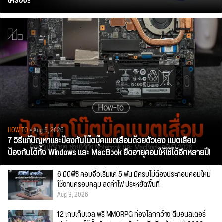
เครื่อง!!
HOW TO
• Aug 5, 2026
7 วิธีแก้ปัญหาและป้องกันโน๊ตบุ๊คแบตเสื่อมด้วยตัวเอง แบตเสื่อม
ป้องกันได้ทั้ง Windows และ MacBook ยืดอายุคอมให้ใช้ได้อีกหลายปี!
6 มินิพีซี คอมจิ๋วเริ่มแค่ 5 พัน มีครบไม่ต้องประกอบคอมใหม่
ใช้งานครอบคลุม ลดค่าไฟ ประหยัดพื้นที่
Aug 3, 2026
12 เกมเก็บเวล ฟรี MMORPG ท่องโลกกว้าง ตีมอนสเตอร์