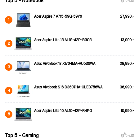
Top 5 - Notebook
ดูทั้งหมด
Acer Aspire 7 A715-59G-59Y6
27,990.-
1
Acer Aspire Lite 15 AL15-42P-R3Q5
13,990.-
2
Asus VivoBook 17 X1704MA-AU536WA
28,990.-
3
Asus Vivobook S16 D3607HA-OLED756WA
36,990.-
4
Acer Aspire Lite 15 AL15-42P-R4PQ
15,990.-
5
Top 5 - Gaming
ดูทั้งหมด