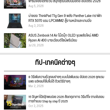
ฟาร์มของได้ทั้งวัน สนุกสุดมันส์บนมือถือ อัปเดตปี 2026
Aug 5, 2026
น่าลอง ThinkPad T1g Gen 9 พลัง Panther Lake กราฟิก
RTX 5070 แรม LPCAMM2 สู้งานหนักและเกมมิ่ง
Aug 3, 2026
ASUS Zenbook 14 Air โน้ตบุ๊ก OLED ขุมพลังใหม่ AMD
Ryzen AI 400 บางเฉียบดีไซน์พรีเมียม
Jul 29, 2026
ทิป-เทคนิคต่างๆ
8 วิธีเพิ่มความเร็วคอมง่ายๆ แบบไม่เพิ่มแรม อัปเดต 2026 ยุคแรม
แพง แต่คอมก็ลื่นขึ้นได้ ด้วยวิธีง่ายๆ
Mar 2, 2026
15 ปัญหาโน้ตบุ๊กพบบ่อย 2026 สังเกตุอาการ วิธีแก้ไข ตามขั้นตอน
การทำแบบ Step by step ปี 2025
Oct 3, 2025