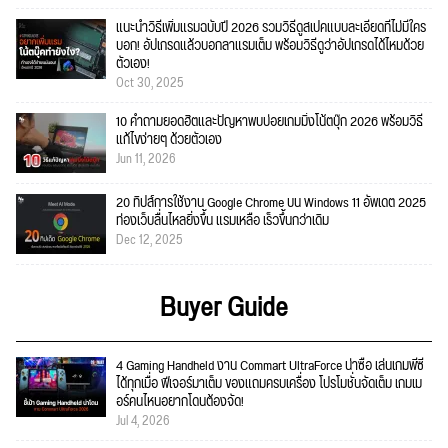
แนะนำวิธีเพิ่มแรมฉบับปี 2026 รวมวิธีดูสเปคแบบละเอียดที่ไม่มีใคร
บอก! อัปเกรดแล้วบอกลาแรมเต็ม พร้อมวิธีดูว่าอัปเกรดได้ไหมด้วย
ตัวเอง!
Oct 30, 2025
10 คำถามยอดฮิตและปัญหาพบบ่อยเกมมิ่งโน้ตบุ๊ก 2026 พร้อมวิธี
แก้ไขง่ายๆ ด้วยตัวเอง
Jun 11, 2026
20 ทิปส์การใช้งาน Google Chrome บน Windows 11 อัพเดต 2025
ท่องเว็บลื่นไหลยิ่งขึ้น แรมเหลือ เร็วขึ้นกว่าเดิม
Dec 12, 2025
Buyer Guide
4 Gaming Handheld งาน Commart UltraForce น่าซื้อ เล่นเกมพีซี
ได้ทุกเมื่อ ฟีเจอร์มาเต็ม ของแถมครบเครื่อง โปรโมชั่นจัดเต็ม เกมเม
อร์คนไหนอยากโดนต้องจัด!
Jul 4, 2026