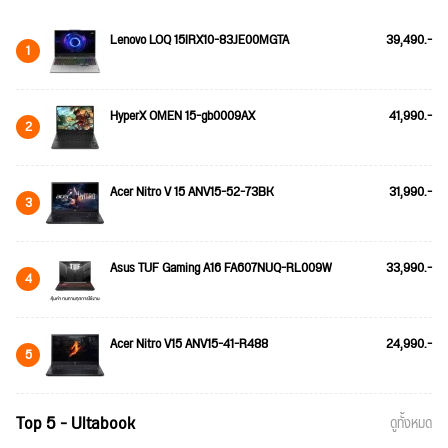
Lenovo LOQ 15IRX10-83JE00MGTA
39,490.-
1
HyperX OMEN 15-gb0009AX
41,990.-
2
Acer Nitro V 15 ANV15-52-73BK
31,990.-
3
Asus TUF Gaming A16 FA607NUQ-RL009W
33,990.-
4
Acer Nitro V15 ANV15-41-R488
24,990.-
5
Top 5 - Ultabook
ดูทั้งหมด