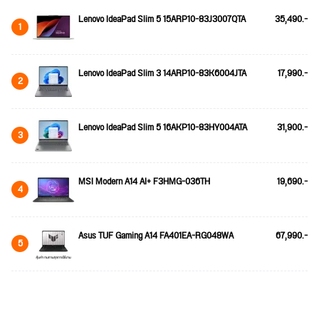
Lenovo IdeaPad Slim 5 15ARP10-83J3007QTA
35,490.-
1
Lenovo IdeaPad Slim 3 14ARP10-83K6004JTA
17,990.-
2
Lenovo IdeaPad Slim 5 16AKP10-83HY004ATA
31,900.-
3
MSI Modern A14 AI+ F3HMG-036TH
19,690.-
4
Asus TUF Gaming A14 FA401EA-RG048WA
67,990.-
5