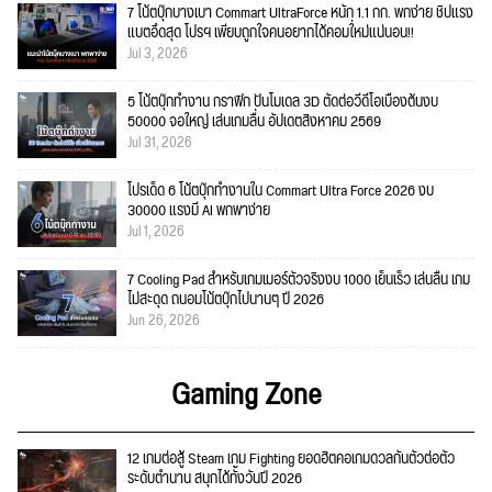
7 โน้ตบุ๊กบางเบา Commart UltraForce หนัก 1.1 กก. พกง่าย ชิปแรง
แบตอึดสุด โปรฯ เพียบถูกใจคนอยากได้คอมใ่หม่แน่นอน!!
Jul 3, 2026
5 โน้ตบุ๊กทำงาน กราฟิก ปั้นโมเดล 3D ตัดต่อวีดีโอเบื้องต้นงบ
50000 จอใหญ่ เล่นเกมลื่น อัปเดตสิงหาคม 2569
Jul 31, 2026
โปรเด็ด 6 โน้ตบุ๊กทำงานใน Commart Ultra Force 2026 งบ
30000 แรงมี AI พกพาง่าย
Jul 1, 2026
7 Cooling Pad สำหรับเกมเมอร์ตัวจริงงบ 1000 เย็นเร็ว เล่นลื่น เกม
ไม่สะดุด ถนอมโน้ตบุ๊กไปนานๆ ปี 2026
Jun 26, 2026
Gaming Zone
12 เกมต่อสู้ Steam เกม Fighting ยอดฮิตคอเกมดวลกันตัวต่อตัว
ระดับตำนาน สนุกได้ทั้งวันปี 2026