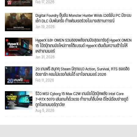
Feb 17, 2026
Digital Foundry ยืนยัน Monster Hunter Wilds เวอร์ชัน PC มีระบบ
เช็ก DLC นับพันครั้ง ทำเฟรมเรตร่วงในบางสถานการณ์
Jan 19, 2026
HyperX และ OMEN รวมสองพลังเกมมิงสุดแกร่งสู่ HyperX OMEN
15 โน้ตบุ๊กเกมมิงใหม่ภายใต้แบรนด์ HyperX เติมเต็มความเร้าใจให้
เหล่าเกมเมอร์
Jan 31, 2026
20 เกมฟรี สนุกๆ Steam มีทุกแนว Action, Survival, RTS ยอดฮิต
ติดชาร์ท คอมไม่แรงก็เล่นได้ เอาใจเกมเมอร์ 2026
Feb 11, 2026
รีวิว MSI Cyborg 15 Max C2W เกมมิ่งโน้ตบุ๊คพลัง Intel Core
7+RTX 5070 เล่นเกมก็เร็วแรง ทำงานก็ลื่นไหล ดีไซน์เรียบง่ายดูดี
ถูกใจเกมเมอร์ทุกวัย!
Aug 5, 2026