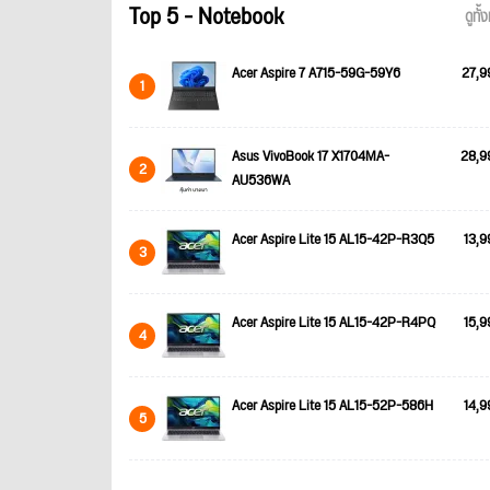
Top 5 - Notebook
ดูทั
Acer Aspire 7 A715-59G-59Y6
27,9
1
Asus VivoBook 17 X1704MA-
28,9
2
AU536WA
Acer Aspire Lite 15 AL15-42P-R3Q5
13,9
3
Acer Aspire Lite 15 AL15-42P-R4PQ
15,9
4
Acer Aspire Lite 15 AL15-52P-586H
14,9
5