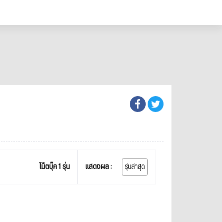
โน็ตบุ๊ค 1 รุ่น
แสดงผล :
รุ่นล่าสุด