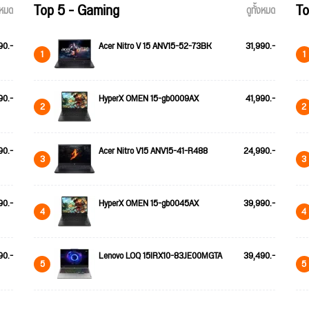
Top 5 - Gaming
To
้งหมด
ดูทั้งหมด
90.-
Acer Nitro V 15 ANV15-52-73BK
31,990.-
1
1
90.-
HyperX OMEN 15-gb0009AX
41,990.-
2
2
90.-
Acer Nitro V15 ANV15-41-R488
24,990.-
3
3
90.-
HyperX OMEN 15-gb0045AX
39,990.-
4
4
90.-
Lenovo LOQ 15IRX10-83JE00MGTA
39,490.-
5
5