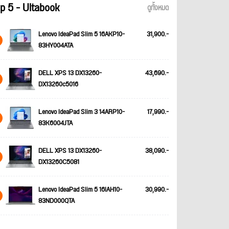
p 5 - Ultabook
ดูทั้งหมด
Lenovo IdeaPad Slim 5 16AKP10-
31,900.-
83HY004ATA
DELL XPS 13 DX13260-
43,690.-
DX13260c5016
Lenovo IdeaPad Slim 3 14ARP10-
17,990.-
83K6004JTA
DELL XPS 13 DX13260-
38,090.-
DX13260C5081
Lenovo IdeaPad Slim 5 16IAH10-
30,990.-
83ND000QTA