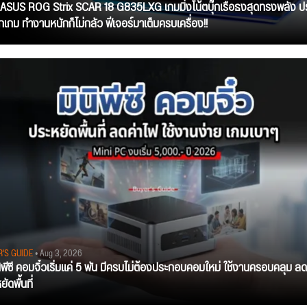
ว ASUS ROG Strix SCAR 18 G835LXG เกมมิ่งโน้ตบุ๊กเรือธงสุดทรงพลัง ป
ุกเกม ทำงานหนักก็ไม่กลัว ฟีเจอร์มาเต็มครบเครื่อง!!
R'S GUIDE
• Aug 3, 2026
นิพีซี คอมจิ๋วเริ่มแค่ 5 พัน มีครบไม่ต้องประกอบคอมใหม่ ใช้งานครอบคลุม ลด
ัดพื้นที่