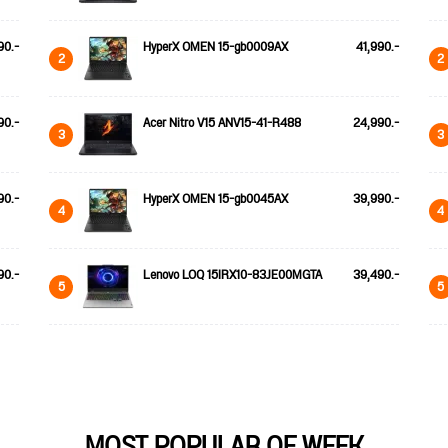
90.-
HyperX OMEN 15-gb0009AX
41,990.-
2
2
90.-
Acer Nitro V15 ANV15-41-R488
24,990.-
3
3
90.-
HyperX OMEN 15-gb0045AX
39,990.-
4
4
90.-
Lenovo LOQ 15IRX10-83JE00MGTA
39,490.-
5
5
MOST POPULAR OF WEEK