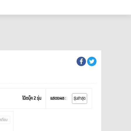
โน็ตบุ๊ค 2 รุ่น
แสดงผล :
รุ่นล่าสุด
บเทียบ