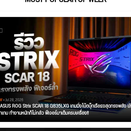
EW
• Jul 28, 2026
ว ASUS ROG Strix SCAR 18 G835LXG เกมมิ่งโน้ตบุ๊กเรือธงสุดทรงพลัง ป
ุกเกม ทำงานหนักก็ไม่กลัว ฟีเจอร์มาเต็มครบเครื่อง!!