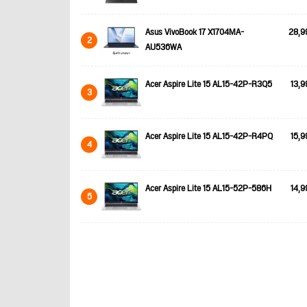
Asus VivoBook 17 X1704MA-
28,9
2
AU536WA
Acer Aspire Lite 15 AL15-42P-R3Q5
13,9
3
Acer Aspire Lite 15 AL15-42P-R4PQ
15,9
4
Acer Aspire Lite 15 AL15-52P-586H
14,9
5