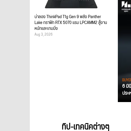
น่าลอง ThinkPad T1g Gen 9 พลัง Panther
Lake กราฟิก RTX 5070 แรม LPCAMM2 สู้งาน
หนักและเกมมิ่ง
Aug 3, 2026
BUYE
6 มิ
ประหย
ทิป-เทคนิคต่างๆ