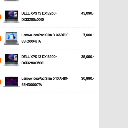
DELL XPS 13 DX13260-
43,690.-
DX13260c5016
Lenovo IdeaPad Slim 3 14ARP10-
17,990.-
83K6004JTA
DELL XPS 13 DX13260-
38,090.-
DX13260C5081
Lenovo IdeaPad Slim 5 16IAH10-
30,990.-
83ND000QTA