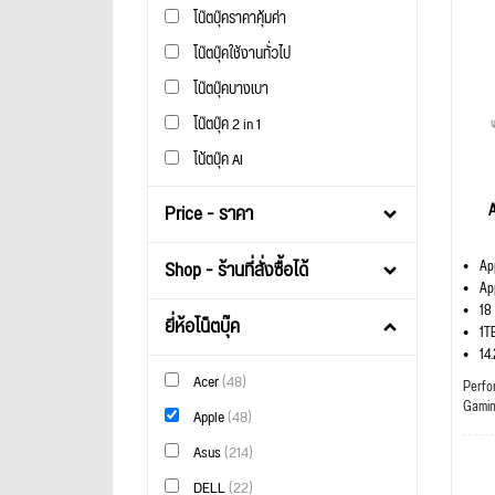
โน๊ตบุ๊คราคาคุ้มค่า
โน๊ตบุ๊คใช้งานทั่วไป
โน๊ตบุ๊คบางเบา
โน๊ตบุ๊ค 2 in 1
โน้ตบุ๊ค AI
Price - ราคา
Shop - ร้านที่สั่งซื้อได้
Ap
Ap
18
ยี่ห้อโน็ตบุ๊ค
1T
14
Acer
(48)
Perfo
Gami
Apple
(48)
Asus
(214)
DELL
(22)