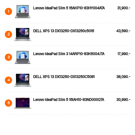
Lenovo IdeaPad Slim 5 16AKP10-83HY004ATA
31,900.-
1
DELL XPS 13 DX13260-DX13260c5016
43,690.-
2
Lenovo IdeaPad Slim 3 14ARP10-83K6004JTA
17,990.-
3
DELL XPS 13 DX13260-DX13260C5081
38,090.-
4
Lenovo IdeaPad Slim 5 16IAH10-83ND000QTA
30,990.-
5