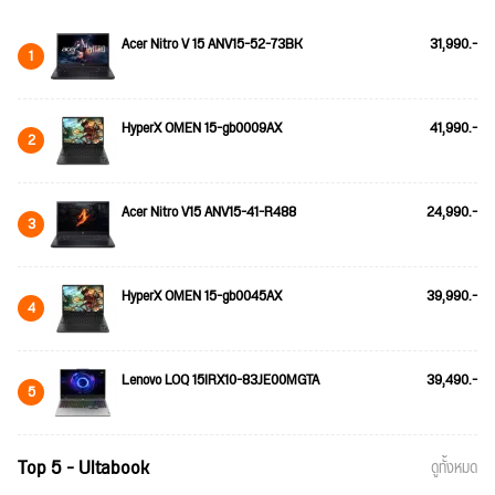
Acer Nitro V 15 ANV15-52-73BK
31,990.-
1
HyperX OMEN 15-gb0009AX
41,990.-
2
Acer Nitro V15 ANV15-41-R488
24,990.-
3
HyperX OMEN 15-gb0045AX
39,990.-
4
Lenovo LOQ 15IRX10-83JE00MGTA
39,490.-
5
Top 5 - Ultabook
ดูทั้งหมด