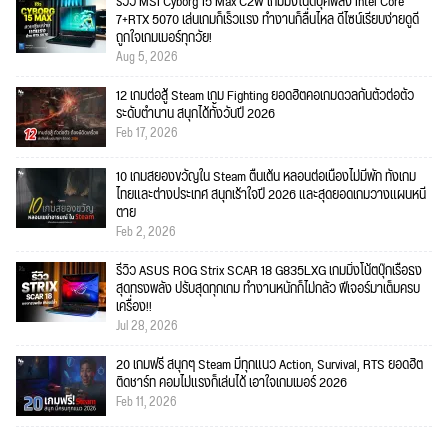
รีวิว MSI Cyborg 15 Max C2W เกมมิ่งโน้ตบุ๊คพลัง Intel Core
7+RTX 5070 เล่นเกมก็เร็วแรง ทำงานก็ลื่นไหล ดีไซน์เรียบง่ายดูดี
ถูกใจเกมเมอร์ทุกวัย!
Aug 5, 2026
12 เกมต่อสู้ Steam เกม Fighting ยอดฮิตคอเกมดวลกันตัวต่อตัว
ระดับตำนาน สนุกได้ทั้งวันปี 2026
Feb 17, 2026
10 เกมสยองขวัญใน Steam ตื่นเต้น หลอนต่อเนื่องไม่มีพัก ทั้งเกม
ไทยและต่างประเทศ สนุกเร้าใจปี 2026 และสุดยอดเกมวางแผนหนี
ตาย
Feb 2, 2026
รีวิว ASUS ROG Strix SCAR 18 G835LXG เกมมิ่งโน้ตบุ๊กเรือธง
สุดทรงพลัง ปรับสุดทุกเกม ทำงานหนักก็ไม่กลัว ฟีเจอร์มาเต็มครบ
เครื่อง!!
Jul 28, 2026
20 เกมฟรี สนุกๆ Steam มีทุกแนว Action, Survival, RTS ยอดฮิต
ติดชาร์ท คอมไม่แรงก็เล่นได้ เอาใจเกมเมอร์ 2026
Feb 11, 2026