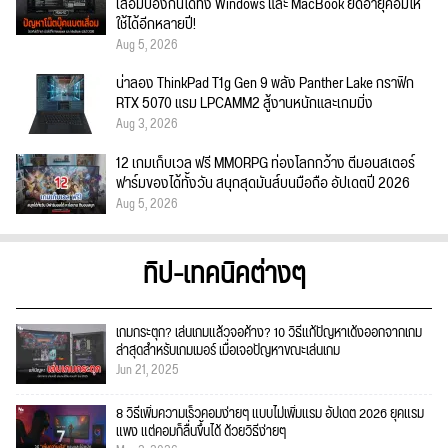
เสื่อมป้องกันได้ทั้ง Windows และ MacBook ยืดอายุคอมให้
ใช้ได้อีกหลายปี!
Aug 5, 2026
น่าลอง ThinkPad T1g Gen 9 พลัง Panther Lake กราฟิก
RTX 5070 แรม LPCAMM2 สู้งานหนักและเกมมิ่ง
Aug 3, 2026
12 เกมเก็บเวล ฟรี MMORPG ท่องโลกกว้าง ตีมอนสเตอร์
ฟาร์มของได้ทั้งวัน สนุกสุดมันส์บนมือถือ อัปเดตปี 2026
Aug 5, 2026
ทิป-เทคนิคต่างๆ
เกมกระตุก? เล่นเกมแล้วจอค้าง? 10 วิธีแก้ปัญหาเด้งออกจากเกม
ล่าสุดสำหรับเกมเมอร์ เมื่อเจอปัญหาขณะเล่นเกม
Jun 21, 2025
8 วิธีเพิ่มความเร็วคอมง่ายๆ แบบไม่เพิ่มแรม อัปเดต 2026 ยุคแรม
แพง แต่คอมก็ลื่นขึ้นได้ ด้วยวิธีง่ายๆ