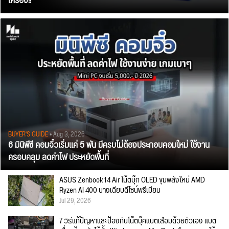
เครื่อง!!
BUYER'S GUIDE
• Aug 3, 2026
6 มินิพีซี คอมจิ๋วเริ่มแค่ 5 พัน มีครบไม่ต้องประกอบคอมใหม่ ใช้งาน
ครอบคลุม ลดค่าไฟ ประหยัดพื้นที่
ASUS Zenbook 14 Air โน้ตบุ๊ก OLED ขุมพลังใหม่ AMD
Ryzen AI 400 บางเฉียบดีไซน์พรีเมียม
Jul 29, 2026
7 วิธีแก้ปัญหาและป้องกันโน๊ตบุ๊คแบตเสื่อมด้วยตัวเอง แบต