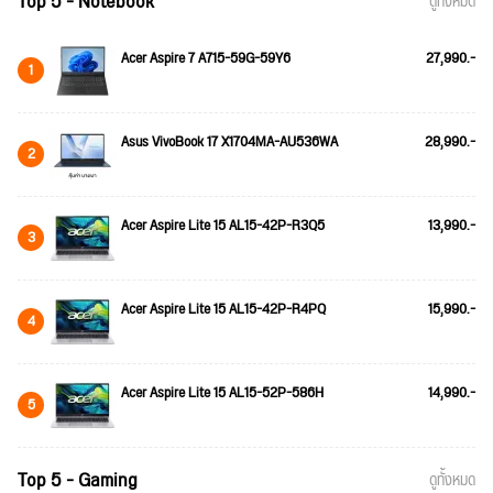
Top 5 - Notebook
ดูทั้งหมด
Acer Aspire 7 A715-59G-59Y6
27,990.-
1
Asus VivoBook 17 X1704MA-AU536WA
28,990.-
2
Acer Aspire Lite 15 AL15-42P-R3Q5
13,990.-
3
Acer Aspire Lite 15 AL15-42P-R4PQ
15,990.-
4
Acer Aspire Lite 15 AL15-52P-586H
14,990.-
5
Top 5 - Gaming
ดูทั้งหมด