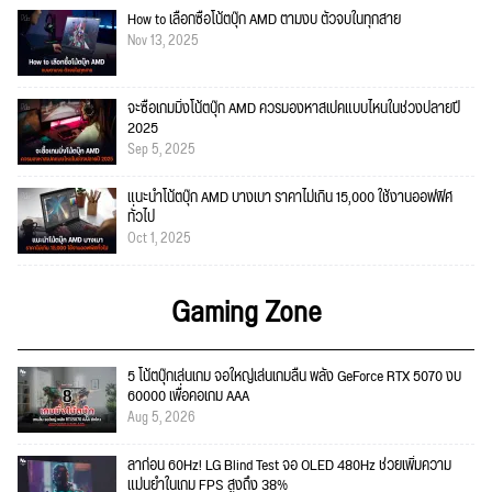
How to เลือกซื้อโน้ตบุ๊ก AMD ตามงบ ตัวจบในทุกสาย
Nov 13, 2025
จะซื้อเกมมิ่งโน้ตบุ๊ก AMD ควรมองหาสเปคแบบไหนในช่วงปลายปี
2025
Sep 5, 2025
แนะนำโน้ตบุ๊ก AMD บางเบา ราคาไม่เกิน 15,000 ใช้งานออฟฟิศ
ทั่วไป
Oct 1, 2025
Gaming Zone
5 โน้ตบุ๊กเล่นเกม จอใหญ่เล่นเกมลื่น พลัง GeForce RTX 5070 งบ
60000 เพื่อคอเกม AAA
Aug 5, 2026
ลาก่อน 60Hz! LG Blind Test จอ OLED 480Hz ช่วยเพิ่มความ
แม่นยำในเกม FPS สูงถึง 38%