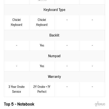
Keyboard Type
Chiclet
Chiclet
-
-
Keyboard
Keyboard
Backlit
-
Yes
-
-
Numpad
-
Yes
-
-
Warranty
3 Year Onsite
2Y Onsite + 1Y
-
-
Service
Perfect
Top 5 - Notebook
ดูทั้งหมด