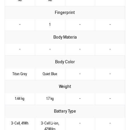
No
No
-
-
Fingerprint
-
1
-
-
Body Materia
-
-
-
-
Body Color
Titan Grey
Quiet Blue
-
-
Weight
1.44 kg
1.7 kg
-
-
Battery Type
3-Cell, 41Wh
3-Cell Li-ion,
-
-
42WHrs