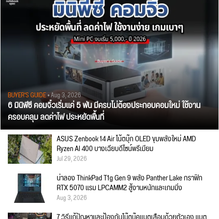
BUYER'S GUIDE
• Aug 3, 2026
6 มินิพีซี คอมจิ๋วเริ่มแค่ 5 พัน มีครบไม่ต้องประกอบคอมใหม่ ใช้งาน
ครอบคลุม ลดค่าไฟ ประหยัดพื้นที่
ASUS Zenbook 14 Air โน้ตบุ๊ก OLED ขุมพลังใหม่ AMD
Ryzen AI 400 บางเฉียบดีไซน์พรีเมียม
Jul 29, 2026
น่าลอง ThinkPad T1g Gen 9 พลัง Panther Lake กราฟิก
RTX 5070 แรม LPCAMM2 สู้งานหนักและเกมมิ่ง
Aug 3, 2026
7 วิธีแก้ปัญหาและป้องกันโน๊ตบุ๊คแบตเสื่อมด้วยตัวเอง แบต