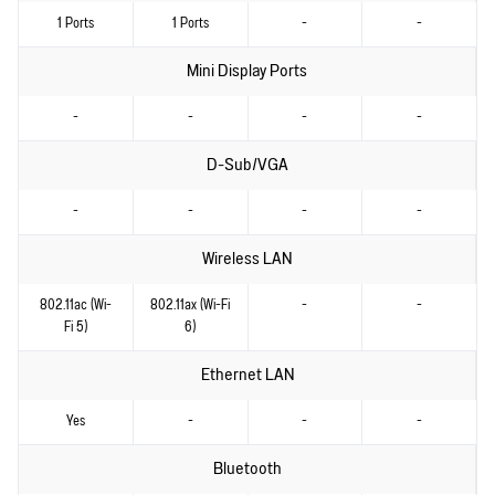
1 Ports
1 Ports
-
-
Mini Display Ports
-
-
-
-
D-Sub/VGA
-
-
-
-
Wireless LAN
802.11ac (Wi-
802.11ax (Wi-Fi
-
-
Fi 5)
6)
Ethernet LAN
Yes
-
-
-
Bluetooth