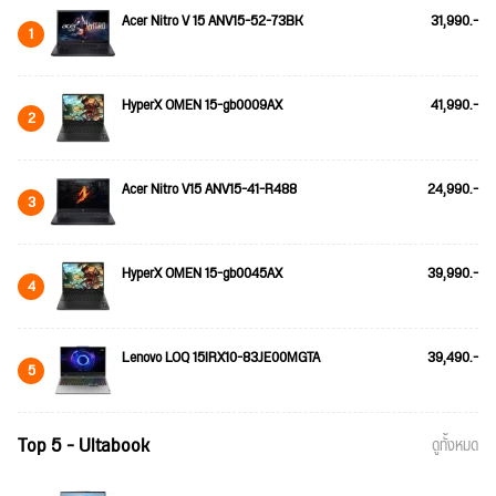
Acer Nitro V 15 ANV15-52-73BK
31,990.-
1
HyperX OMEN 15-gb0009AX
41,990.-
2
Acer Nitro V15 ANV15-41-R488
24,990.-
3
HyperX OMEN 15-gb0045AX
39,990.-
4
Lenovo LOQ 15IRX10-83JE00MGTA
39,490.-
5
Top 5 - Ultabook
ดูทั้งหมด