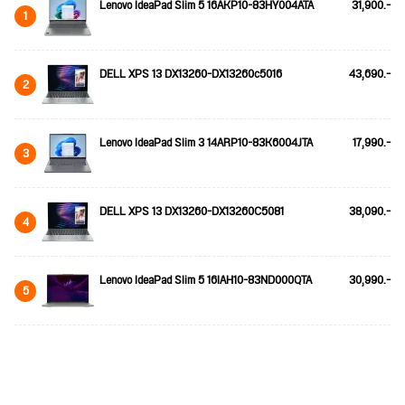
Lenovo IdeaPad Slim 5 16AKP10-83HY004ATA
31,900.-
1
DELL XPS 13 DX13260-DX13260c5016
43,690.-
2
Lenovo IdeaPad Slim 3 14ARP10-83K6004JTA
17,990.-
3
DELL XPS 13 DX13260-DX13260C5081
38,090.-
4
Lenovo IdeaPad Slim 5 16IAH10-83ND000QTA
30,990.-
5