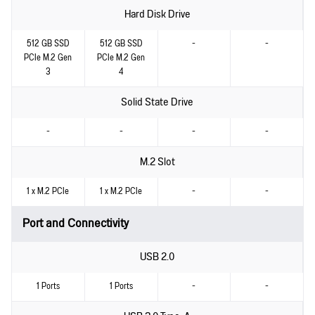
Hard Disk Drive
512 GB SSD
512 GB SSD
-
-
PCIe M.2 Gen
PCIe M.2 Gen
3
4
Solid State Drive
-
-
-
-
M.2 Slot
1 x M.2 PCIe
1 x M.2 PCIe
-
-
Port and Connectivity
USB 2.0
1 Ports
1 Ports
-
-