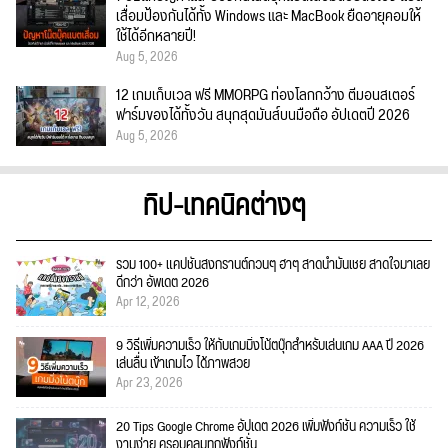
เสื่อมป้องกันได้ทั้ง Windows และ MacBook ยืดอายุคอมให้
ใช้ได้อีกหลายปี!
Aug 5, 2026
12 เกมเก็บเวล ฟรี MMORPG ท่องโลกกว้าง ตีมอนสเตอร์
ฟาร์มของได้ทั้งวัน สนุกสุดมันส์บนมือถือ อัปเดตปี 2026
Aug 5, 2026
ทิป-เทคนิคต่างๆ
รวม 100+ แคปชั่นสงกรานต์กวนๆ ฮาๆ สาดน้ำมันเชย สาดใจมาเลย
ดีกว่า อัพเดต 2026
Apr 12, 2026
9 วิธีเพิ่มความเร็ว ให้กับเกมมิ่งโน้ตบุ๊กสำหรับเล่นเกม AAA ปี 2026
เล่นลื่น เข้าเกมไว ได้ภาพสวย
Apr 23, 2026
20 Tips Google Chrome อัปเดต 2026 เพิ่มฟังก์ชั่น ความเร็ว ใช้
งานง่าย ครอบคลุมทุกฟังก์ชั่น