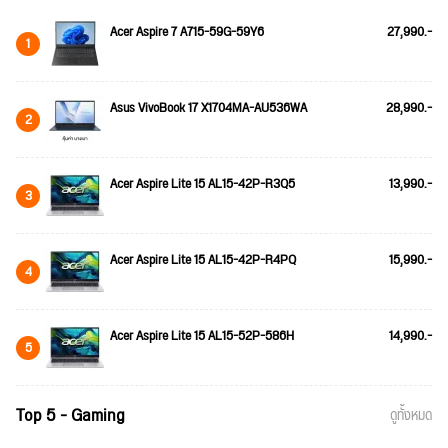
Acer Aspire 7 A715-59G-59Y6
27,990.-
1
Asus VivoBook 17 X1704MA-AU536WA
28,990.-
2
Acer Aspire Lite 15 AL15-42P-R3Q5
13,990.-
3
Acer Aspire Lite 15 AL15-42P-R4PQ
15,990.-
4
Acer Aspire Lite 15 AL15-52P-586H
14,990.-
5
Top 5 - Gaming
ดูทั้งหมด